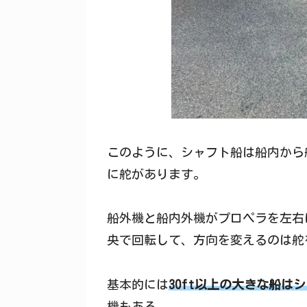
このように、シャフト船は船内から
に舵があります。
船外機と船内外機がプロペラを左右
央で回転して、方向を変えるのは舵
基本的には
30ft以上の大きな船は
機もある。