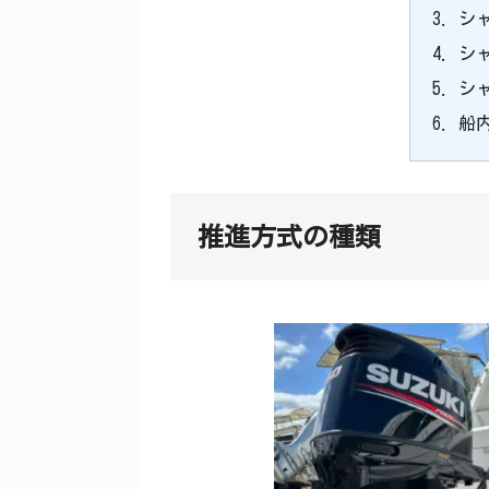
シ
シ
シ
船
推進方式の種類