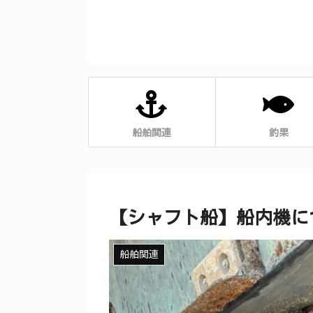
船舶関連
釣果
【シャフト船】船内機に
船舶関連