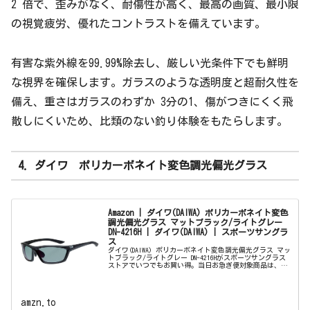
2 倍で、歪みがなく、耐傷性が高く、最高の画質、最小限
の視覚疲労、優れたコントラストを備えています。
有害な紫外線を99.99%除去し、厳しい光条件下でも鮮明
な視界を確保します。ガラスのような透明度と超耐久性を
備え、重さはガラスのわずか 3分の1、傷がつきにくく飛
散しにくいため、比類のない釣り体験をもたらします。
4. ダイワ ポリカーボネイト変色調光偏光グラス
Amazon | ダイワ(DAIWA) ポリカーボネイト変色
調光偏光グラス マットブラック/ライトグレー
DN-4216H | ダイワ(DAIWA) | スポーツサングラ
ス
ダイワ(DAIWA) ポリカーボネイト変色調光偏光グラス マッ
トブラック/ライトグレー DN-4216Hがスポーツサングラス
ストアでいつでもお買い得。当日お急ぎ便対象商品は、当
日お届け可能です。アマゾン配送商品は、通常配送無料
（一部除く）。
amzn.to