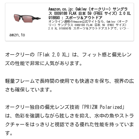
Amazon.co.jp: Oakley (オークリー) サングラ
ス 0OO9188 FLAK 日本 59 (FREE サイズ) 2.0 XL
918890 : スポーツ＆アウトドア
オンライン通販のAmazon公式サイトなら、Oakley (オーク
リー) サングラス 0OO9188 FLAK 日本 59 (FREE サイズ)
2.0 XL 918890を スポーツ＆アウトドアストアで、いつで
もお安く。当日お急ぎ便対象商...
amzn.to
オークリーの「Flak 2.0 XL」は、フィット感と偏光レン
ズの性能で非常に人気があります。
軽量フレームで長時間の使用でも快適さを保ち、視界の広
さも確保しています。
オークリー独自の偏光レンズ技術「PRIZM Polarized」
は、色彩を強調しながら眩しさを抑え、水中の魚やストラ
クチャーをはっきりと視認できる優れた性能を持っていま
す。