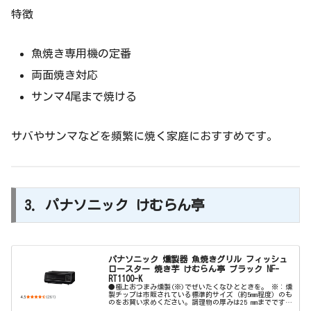
特徴
魚焼き専用機の定番
両面焼き対応
サンマ4尾まで焼ける
サバやサンマなどを頻繁に焼く家庭におすすめです。
3. パナソニック けむらん亭
パナソニック 燻製器 魚焼きグリル フィッシュ
ロースター 焼き芋 けむらん亭 ブラック NF-
RT1100-K
●極上おつまみ燻製(※)でぜいたくなひとときを。 ※：燻
製チップは市販されている標準的サイズ（約5mm程度）のも
のをお買い求めください。調理物の厚みは25 mmまでです。
また、本機器は熱燻専用です。●お好みの食材をお好みの