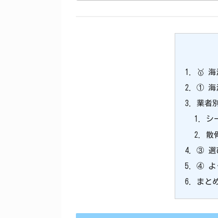
🥇 
① 
業者
シ
散
③ 
④ 
まと