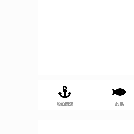
船舶関連
釣果