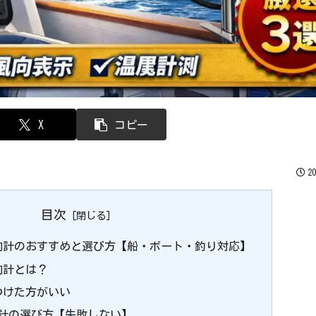
X
コピー
2
目次
向計のおすすめと選び方【船・ボート・釣り対応】
向計とは？
つけた方がいい
速計の選び方【失敗しない】