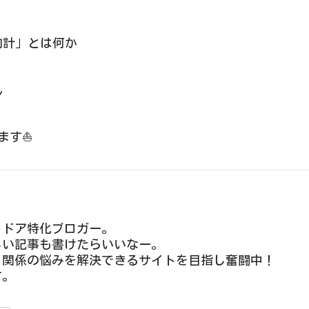
向計」とは何か
ル
ます⛵️
トドア特化ブロガー。
しい記事も書けたらいいなー。
ト関係の悩みを解決できるサイトを目指し奮闘中！
す。