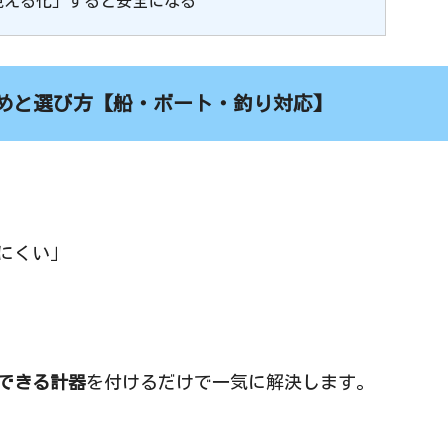
見える化」すると安全になる
めと選び方【船・ボート・釣り対応】
にくい」
できる計器
を付けるだけで一気に解決します。