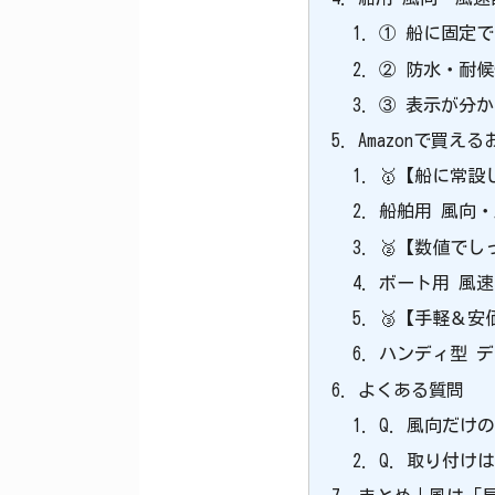
① 船に固定
② 防水・耐
③ 表示が分
Amazonで買
🥇【船に常設
船舶用 風向
🥈【数値で
ボート用 風
🥉【手軽＆
ハンディ型 
よくある質問
Q. 風向だけ
Q. 取り付け