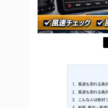
風速も測れる風
風速も測れる風
こんな人は絶対
船用 風向・風