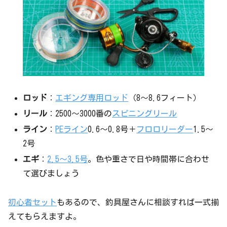
ロッド
：
エギング専用ロッド
（8〜8.6フィート）
リール
：2500〜3000番の
スピニングリール
ライン
：
PEライン
0.6〜0.8号＋
フロロリーダー
1.5〜
2号
エギ
：
2.5〜3.5号
。色や重さで日や時間帯に合わせ
て選びましょう
初心者セット
もあるので、釣具屋さんに相談すれば一式揃
えてもらえますよ。