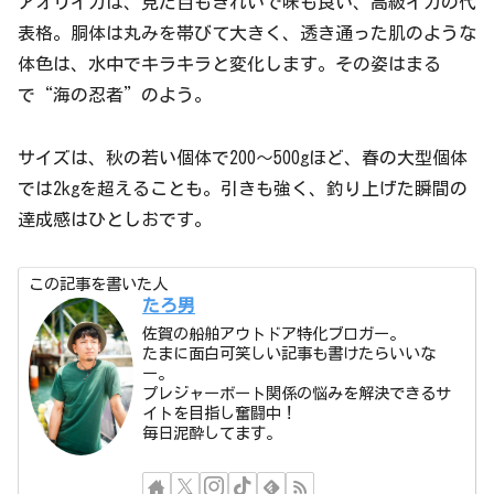
アオリイカは、見た目もきれいで味も良い、高級イカの代
表格。胴体は丸みを帯びて大きく、透き通った肌のような
体色は、水中でキラキラと変化します。その姿はまる
で“海の忍者”のよう。
サイズは、秋の若い個体で200〜500gほど、春の大型個体
では2kgを超えることも。引きも強く、釣り上げた瞬間の
達成感はひとしおです。
この記事を書いた人
たろ男
佐賀の船舶アウトドア特化ブロガー。
たまに面白可笑しい記事も書けたらいいな
ー。
プレジャーボート関係の悩みを解決できるサ
イトを目指し奮闘中！
毎日泥酔してます。